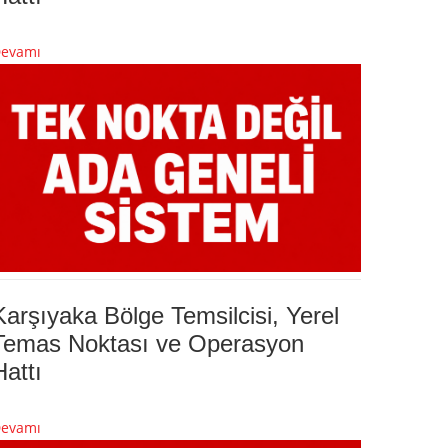
evamı
Karşıyaka Bölge Temsilcisi, Yerel
Temas Noktası ve Operasyon
Hattı
evamı