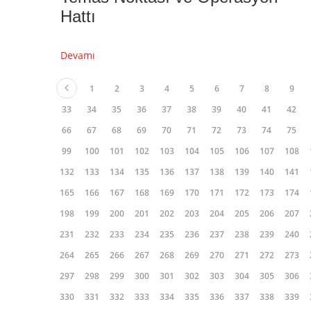
Hattı
Devamı
1
2
3
4
5
6
7
8
9
33
34
35
36
37
38
39
40
41
42
66
67
68
69
70
71
72
73
74
75
99
100
101
102
103
104
105
106
107
108
132
133
134
135
136
137
138
139
140
141
165
166
167
168
169
170
171
172
173
174
198
199
200
201
202
203
204
205
206
207
231
232
233
234
235
236
237
238
239
240
264
265
266
267
268
269
270
271
272
273
297
298
299
300
301
302
303
304
305
306
330
331
332
333
334
335
336
337
338
339