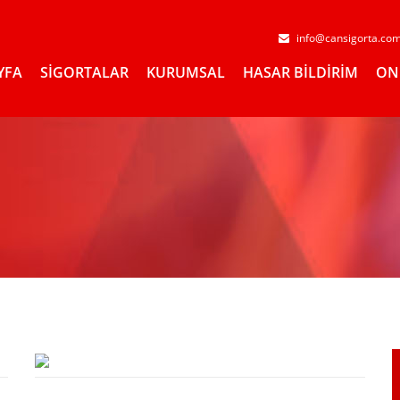
info@cansigorta.co
YFA
SİGORTALAR
KURUMSAL
HASAR BİLDİRİM
ON