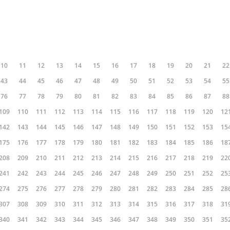
10
11
12
13
14
15
16
17
18
19
20
21
22
43
44
45
46
47
48
49
50
51
52
53
54
55
76
77
78
79
80
81
82
83
84
85
86
87
88
109
110
111
112
113
114
115
116
117
118
119
120
12
142
143
144
145
146
147
148
149
150
151
152
153
15
175
176
177
178
179
180
181
182
183
184
185
186
18
208
209
210
211
212
213
214
215
216
217
218
219
22
241
242
243
244
245
246
247
248
249
250
251
252
25
274
275
276
277
278
279
280
281
282
283
284
285
28
307
308
309
310
311
312
313
314
315
316
317
318
31
340
341
342
343
344
345
346
347
348
349
350
351
35