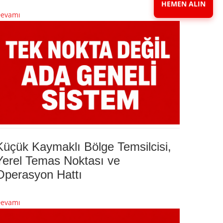
HEMEN ALIN
evamı
Küçük Kaymaklı Bölge Temsilcisi,
Yerel Temas Noktası ve
Operasyon Hattı
evamı