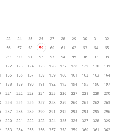
23
24
25
26
27
28
29
30
31
32
56
57
58
59
60
61
62
63
64
65
89
90
91
92
93
94
95
96
97
98
1
122
123
124
125
126
127
128
129
130
131
4
155
156
157
158
159
160
161
162
163
164
7
188
189
190
191
192
193
194
195
196
197
0
221
222
223
224
225
226
227
228
229
230
3
254
255
256
257
258
259
260
261
262
263
6
287
288
289
290
291
292
293
294
295
296
9
320
321
322
323
324
325
326
327
328
329
2
353
354
355
356
357
358
359
360
361
362