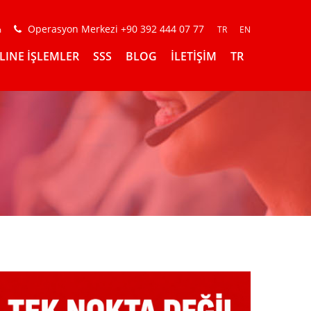
Operasyon Merkezi +90 392 444 07 77
m
TR
EN
LINE İŞLEMLER
SSS
BLOG
İLETİŞİM
TR