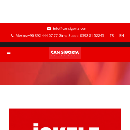
info@cansigorta.com
Merkez+90 392 444 07 77 Girne Subesi 0392 81 52245
TR
EN