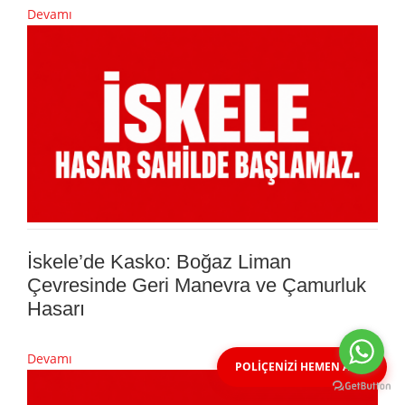
Devamı
İskele’de Kasko: Boğaz Liman
Çevresinde Geri Manevra ve Çamurluk
Hasarı
Devamı
POLİÇENİZİ HEMEN ALIN