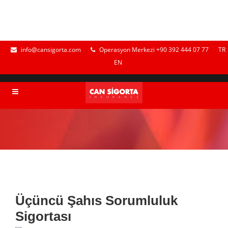
info@cansigorta.com
Operasyon Merkezi +90 392 444 07 77
TR
EN
Üçüncü Şahıs Sorumluluk
Sigortası