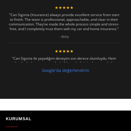
★★★★★
"Can Sigorta (Insurance) always provide excellent service from start
to finish. The team is professional, approachable, and clear in their
communication. They’ve made the whole process simple and stress-
free, and I completely trust them with my car and home insurance."
- Abby
★★★★★
"Can Sigorta ile yaşadığım deneyim son derece olumluydu. Hem
işlemler hızlı ve sorunsuz ilerledi hem de iletişim konusunda hiç
zorlanmadım. Aradığımda ya da mesaj attığımda hemen dönüş
Google'da değerlendirin
sağladılar, her soruma sabırla ve açıklayıcı bir şekilde yanıt verdiler.
Güvenilir, profesyonel ve müşteri memnuniyetini ön planda tutan bir
kurum. Gönül rahatlığıyla tavsiye ederim"
- Mustafa Celebi
★★★★★
"Absolutelly the best at the TRNC. Highly recommeded !!! Thank You
for great job."
KURUMSAL
- Maniek C