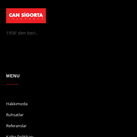
1958' den beri..
MENU
Hakkımızda
Ruhsatlar
Referanslar
Kalite Politikası