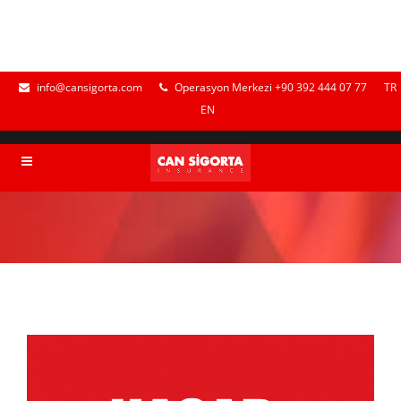
info@cansigorta.com
Operasyon Merkezi +90 392 444 07 77
TR
EN