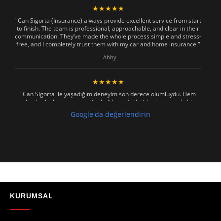
★★★★★
"Can Sigorta (Insurance) always provide excellent service from start
to finish. The team is professional, approachable, and clear in their
communication. They’ve made the whole process simple and stress-
free, and I completely trust them with my car and home insurance."
- Abby
★★★★★
"Can Sigorta ile yaşadığım deneyim son derece olumluydu. Hem
işlemler hızlı ve sorunsuz ilerledi hem de iletişim konusunda hiç
zorlanmadım. Aradığımda ya da mesaj attığımda hemen dönüş
Google'da değerlendirin
sağladılar, her soruma sabırla ve açıklayıcı bir şekilde yanıt verdiler.
Güvenilir, profesyonel ve müşteri memnuniyetini ön planda tutan bir
kurum. Gönül rahatlığıyla tavsiye ederim"
- Mustafa Celebi
★★★★★
"Absolutelly the best at the TRNC. Highly recommeded !!! Thank You
for great job."
KURUMSAL
- Maniek C