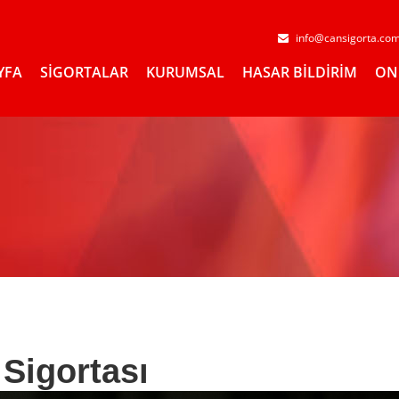
info@cansigorta.co
YFA
SİGORTALAR
KURUMSAL
HASAR BİLDİRİM
ON
Sigortası