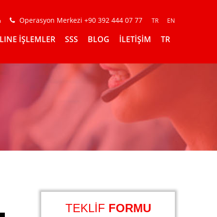
Operasyon Merkezi +90 392 444 07 77
m
TR
EN
LINE İŞLEMLER
SSS
BLOG
İLETİŞİM
TR
TEKLİF
FORMU