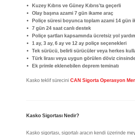
Kuzey Kıbrıs ve Güney Kıbrıs’ta geçerli
Olay başına azami 7 gün ikame araç
Poliçe süresi boyunca toplam azami 14 gün 
7 gün 24 saat canlı destek
Poliçe şartları kapsamında ücretsiz yol yardım
1 ay, 3 ay, 6 ay ve 12 ay poliçe seçenekleri
Tek sürücü, belirli sürücüler veya herkes kull
Türk lirası veya uygun görülen döviz cinsind
Ek primle eklenebilen deprem teminatı
Kasko teklif sürecini
CAN Sigorta Operasyon Mer
Kasko Sigortası Nedir?
Kasko sigortası, sigortalı aracın kendi üzerinde me